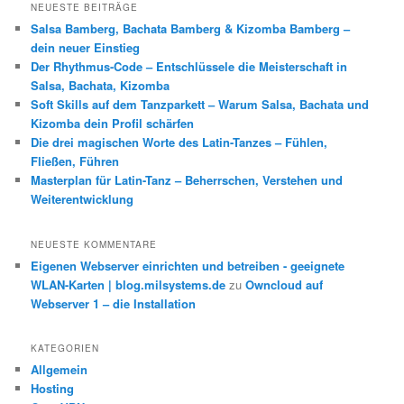
h
NEUESTE BEITRÄGE
e
Salsa Bamberg, Bachata Bamberg & Kizomba Bamberg –
n
dein neuer Einstieg
Der Rhythmus-Code – Entschlüssele die Meisterschaft in
Salsa, Bachata, Kizomba
Soft Skills auf dem Tanzparkett – Warum Salsa, Bachata und
Kizomba dein Profil schärfen
Die drei magischen Worte des Latin-Tanzes – Fühlen,
Fließen, Führen
Masterplan für Latin-Tanz – Beherrschen, Verstehen und
Weiterentwicklung
NEUESTE KOMMENTARE
Eigenen Webserver einrichten und betreiben - geeignete
WLAN-Karten | blog.milsystems.de
zu
Owncloud auf
Webserver 1 – die Installation
KATEGORIEN
Allgemein
Hosting