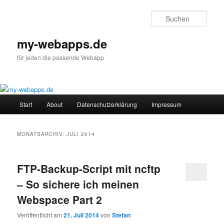
Zum
Zum
primären
sekundären
Such
Inhalt
Inhalt
springen
springen
my-webapps.de
für jeden die passende Webapp
Hauptmenü
Start
About
Datenschutzerklärung
Impressum
MONATSARCHIV:
JULI 2014
FTP-Backup-Script mit ncftp
– So sichere ich meinen
Webspace Part 2
Veröffentlicht am
21. Juli 2014
von
Stefan